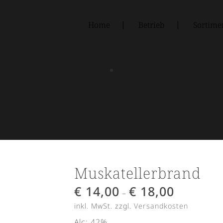
Home
Betrieb
Sortime
Muskatellerbrand
€
14,00
€
18,00
–
inkl. MwSt.
zzgl.
Versandkosten
Alc: 42%