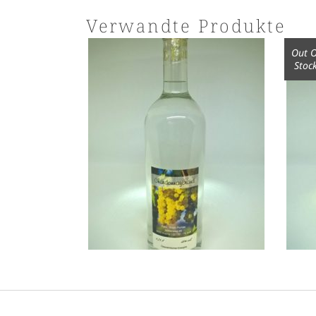
Verwandte Produkte
Out O
Stoc
Ri
Chardonnaybrand 0,75l
€
16,00