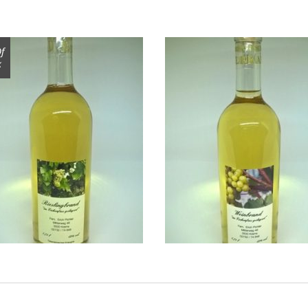
f
k
eslingbrand „Eichenfass
Weinbrand „Eichenfas
gelagert“ 0,75l
gelagert“ 0,75
€
16,00
€
16,00