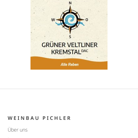
Grüner Veltliner Ried Obere
Sandgrube „Alte Reben“
Kremstal DAC 2023
€
7,90
WEINBAU PICHLER
Über uns