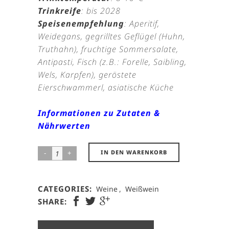
Trinkreife
: bis 2028
Speisenempfehlung
: Aperitif,
Weidegans, gegrilltes Geflügel (Huhn,
Truthahn), fruchtige Sommersalate,
Antipasti, Fisch (z.B.: Forelle, Saibling,
Wels, Karpfen), geröstete
Eierschwammerl, asiatische Küche
Informationen zu Zutaten &
Nährwerten
„Weinzierler
IN DEN WARENKORB
Jüngling“
2025
CATEGORIES:
Weine
,
Weißwein
quantity
SHARE: